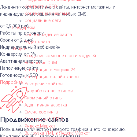
Контекст и SEO
Лендинги, корпоративные сайты, интернет-магазины и
Контекстная реклама
индивидуальные решения на любых CMS.
Социальные сети
от 39 000 руб
Поддержка
Работы по договору
Сопровождение сайта
Сроки от 2 дней
Аудит сайта
Индивидуальный веб-дизайн
Услуги
Конверсия от 3%
Создание компонентов и модулей
Адаптивная верстка
Внедрение CRM
Наполнение сайта
Интеграция с Битрикс24
Готовность к SEO
Интеграция онлайн-кассы
Подробнее
Ускорение сайтов
Разработка логотипов
Фирменный стиль
Адаптивная верстка
Смена хостинга
Продвижение сайтов
Переход на HTTPS
Яндекс.Маркет
Повышаем количество целевого трафика и его конверсию.
Выгрузка YML в Яндекс.Маркет
Комплексное SEO, запросы и реклама.