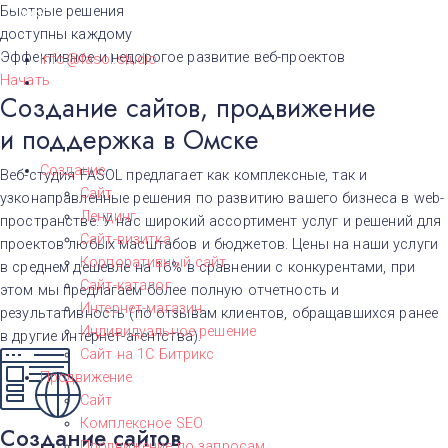
Быстрые решения
Омск
доступны каждому
Эффективное и недорогое развитие веб-проектов
info@fasol.studio
Начать
Создание сайтов, продвижение
и поддержка в Омске
Создание
Веб-студия FASOL предлагает как комплексные, так и
Сайт
узконаправленные решения по развитию вашего бизнеса в web-
Лендинг
пространстве. У нас широкий ассортимент услуг и решений для
Сайт-визитка
проектов любых масштабов и бюджетов. Цены на наши услуги
Корпоративный сайт
в среднем дешевле на 16% в сравнении с конкурентами, при
Сайт-каталог
этом мы предлагаем более полную отчетность и
Интернет-магазин
результативность (по отзывам клиентов, обращавшихся ранее
Индивидуальное решение
в другие интернет-агентства).
Сайт на 1С Битрикс
Продвижение
Сайт
Комплексное SEO
Создание сайтов
Продвижение по запросам