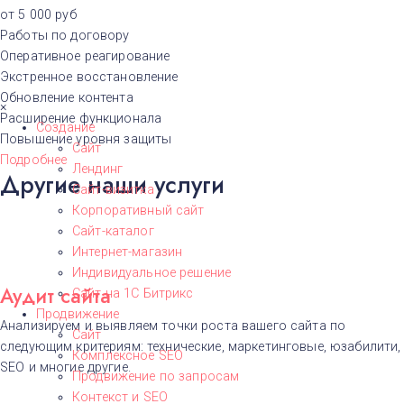
от 5 000 руб
Работы по договору
Оперативное реагирование
Экстренное восстановление
Обновление контента
×
Расширение функционала
Создание
Повышение уровня защиты
Сайт
Подробнее
Лендинг
Другие наши услуги
Сайт-визитка
Корпоративный сайт
Сайт-каталог
Интернет-магазин
Индивидуальное решение
Аудит сайта
Сайт на 1С Битрикс
Продвижение
Анализируем и выявляем точки роста вашего сайта по
Сайт
следующим критериям: технические, маркетинговые, юзабилити,
Комплексное SEO
SEO и многие другие.
Продвижение по запросам
Контекст и SEO