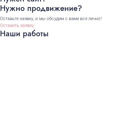
Н
у
ж
н
о
п
р
о
д
в
и
ж
е
н
и
е
?
Оставьте заявку, и мы обсудим с вами все лично!
Оставить заявку
Наши работы