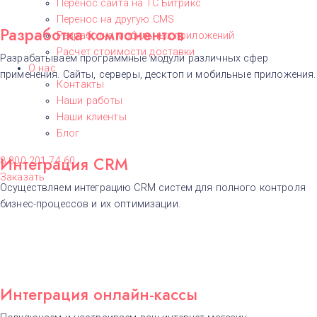
Перенос сайта на 1С Битрикс
Перенос на другую CMS​
Разработка компонентов
Разработка мобильных приложений
Расчет стоимости доставки
Разрабатываем программные модули различных сфер
О нас
применения. Сайты, серверы, десктоп и мобильные приложения.
Контакты
Наши работы
Наши клиенты
Блог
Интеграция CRM
8 800 201 74 60
Заказать
Осуществляем интеграцию CRM систем для полного контроля
бизнес-процессов и их оптимизации.
Интеграция онлайн-кассы