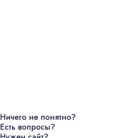
Н
и
ч
е
г
о
н
е
п
о
н
я
т
н
о
?
Е
с
т
ь
в
о
п
р
о
с
ы
?
Н
у
ж
е
н
с
а
й
т
?