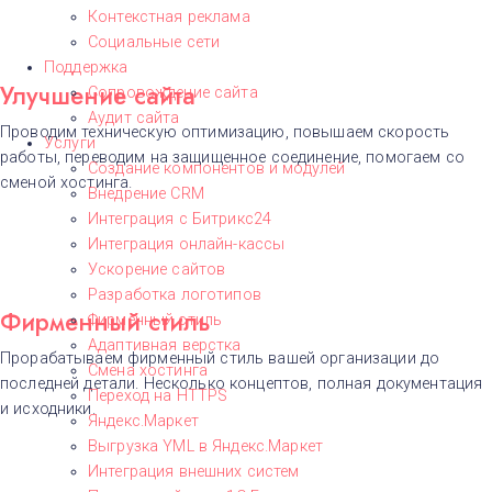
Контекстная реклама
Социальные сети
Поддержка
Улучшение сайта
Сопровождение сайта
Аудит сайта
Проводим техническую оптимизацию, повышаем скорость
Услуги
работы, переводим на защищенное соединение, помогаем со
Создание компонентов и модулей
сменой хостинга.
Внедрение CRM
Интеграция с Битрикс24
Интеграция онлайн-кассы
Ускорение сайтов
Разработка логотипов
Фирменный стиль
Фирменный стиль
Адаптивная верстка
Прорабатываем фирменный стиль вашей организации до
Смена хостинга
последней детали. Несколько концептов, полная документация
Переход на HTTPS
и исходники.
Яндекс.Маркет
Выгрузка YML в Яндекс.Маркет
Интеграция внешних систем